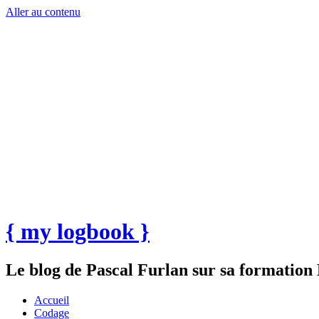
Aller au contenu
{ my logbook }
Le blog de Pascal Furlan sur sa formatio
Accueil
Codage