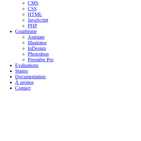
CMS
CSS
HTML
JavaScript
PHP
Graphisme
Animate
Illustrator
InDesign
Photoshop
Première Pro
Evaluations
Stages
Documentation
À propos
Contact