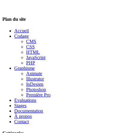
Plan du site
Accueil
Codage
CMS
CSS
HTML
JavaScript
PHP
Graphisme
Animate
Illustrator
InDesign
Photoshop
Première Pro
Evaluations
Stages
Documentation
À propos
Contact