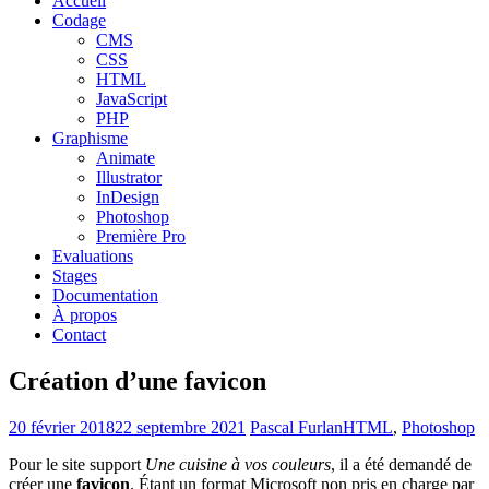
Accueil
Codage
CMS
CSS
HTML
JavaScript
PHP
Graphisme
Animate
Illustrator
InDesign
Photoshop
Première Pro
Evaluations
Stages
Documentation
À propos
Contact
Création d’une favicon
20 février 2018
22 septembre 2021
Pascal Furlan
HTML
,
Photoshop
Pour le site support
Une cuisine à vos couleurs
, il a été demandé de
créer une
favicon
. Étant un format Microsoft non pris en charge par